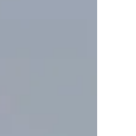
Hunde bei diesen Temperaturen beschäftigen soll
und worauf zu achten ist. Die gut gemeinten
Kommentare lassen nicht lange auf sich warten
und jeder empfiehlt etwas