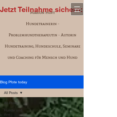
Jetzt Teilnahme sichern: Semina
Marion Höft
Hundetrainerin -
Problemhundtherapeutin - Autorin
Hundetraining, Hundeschule, Seminare
und Coaching für Mensch und Hund
Blog Pfote today
All Posts
All Posts
Hunde und
ihre