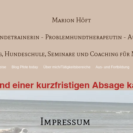
Marion Höft
ndetrainerin - Problemhundtherapeutin - A
, Hundeschule, Seminare und Coaching fü
eise
Blog Pfote today
Über mich/Tätigkeitsbereiche
Aus- und Fortbildung
d einer kurzfristigen Absage ka
Impressum