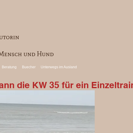
utorin
r Mensch und Hund
Beratung
Buecher
Unterwegs im Ausland
nn die KW 35 für ein Einzeltrai