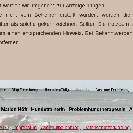
t werden wir umgehend zur Anzeige bringen.
e nicht vom Betreiber erstellt wurden, werden die 
tter als solche gekennzeichnet. Sollten Sie trotzdem 
 um einen entsprechenden Hinweis. Bei Bekanntwerden
ntfernen.
eise
Blog Pfote today
Über mich/Tätigkeitsbereiche
Aus- und Fortbildung
 Marion Höft - Hundetrainerin - Problemhundtherapeutin - A
AGB
-
Impressum
-
Widerrufbelehrung
-
Datenschutzerklärung