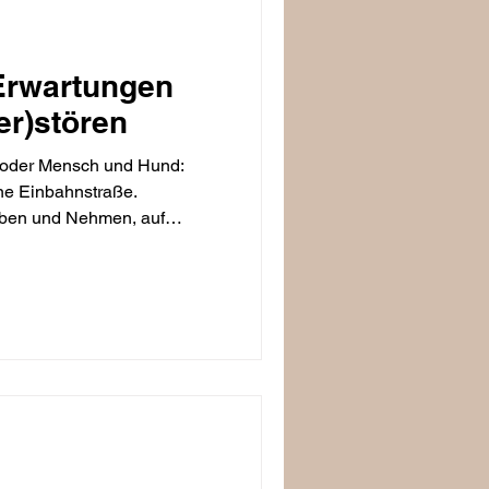
Erwartungen
er)stören
oder Mensch und Hund:
ne Einbahnstraße.
ben und Nehmen, auf
iehungen sind Ursache und