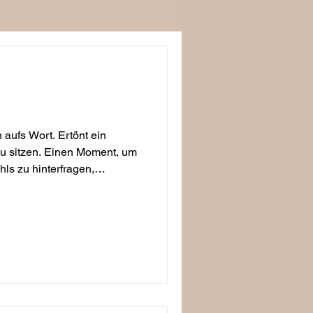
aufs Wort. Ertönt ein
zu sitzen. Einen Moment, um
hls zu hinterfragen,
heißt Sitz und das sofort!
ntlich überlebenswichtige
zulegen, ohne Wenn und
aschine.