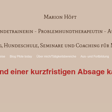
Marion Höft
ndetrainerin - Problemhundtherapeutin - A
, Hundeschule, Seminare und Coaching fü
eise
Blog Pfote today
Über mich/Tätigkeitsbereiche
Aus- und Fortbildung
d einer kurzfristigen Absage ka