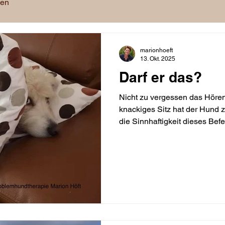
hen
marionhoeft
13. Okt. 2025
Darf er das?
Nicht zu vergessen das Hören 
knackiges Sitz hat der Hund 
die Sinnhaftigkeit dieses Befe
bekommt der Hund nicht. Sitz 
Dies gilt auch für das vermei
Platz! Der Hund hat sich hin
Aber! Der Hund die Befehlsm