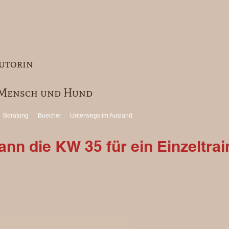
utorin
r Mensch und Hund
Beratung
Buecher
Unterwegs im Ausland
nn die KW 35 für ein Einzeltrai