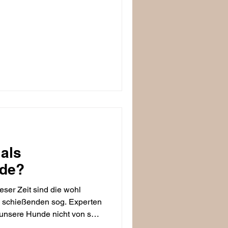
als
ode?
ser Zeit sind die wohl
 schießenden sog. Experten
 unsere Hunde nicht von so
ter auch gefährlichen