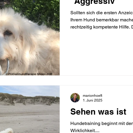
"Aggressiv"
Sollten sich die ersten Anze
Ihrem Hund bemerkbar machen,
rechtzeitig kompetente Hilfe
unsinnige Trainingsmethoden 
weiter steigern und der Hun
Gefahr werden. (...)
marionhoeft
1. Juni 2025
Sehen was ist
Hundetraining beginnt mit de
Wirklichkeit....