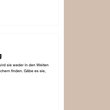
rten" verschont. (...)
g
ird sie weder in den Weiten
chern finden. Gäbe es sie,