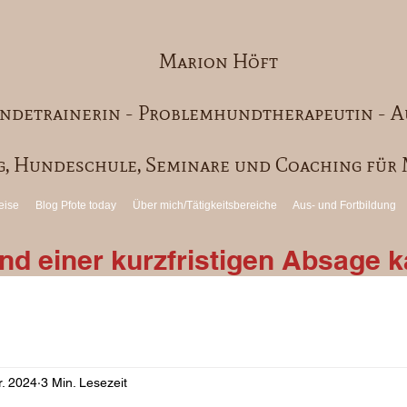
Marion Höft
ndetrainerin - Problemhundtherapeutin - A
, Hundeschule, Seminare und Coaching fü
eise
Blog Pfote today
Über mich/Tätigkeitsbereiche
Aus- und Fortbildung
d einer kurzfristigen Absage ka
r. 2024
3 Min. Lesezeit