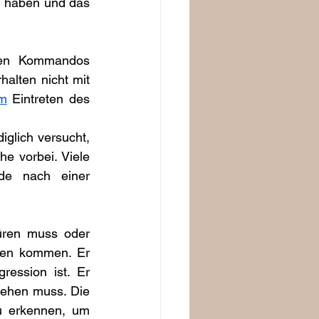
 haben und das 
den Kommandos 
alten nicht mit 
m
 Eintreten des 
glich versucht, 
e vorbei. Viele 
de nach einer 
ren muss oder 
zen kommen. Er 
ession ist. Er 
ehen muss. Die 
 erkennen, um 