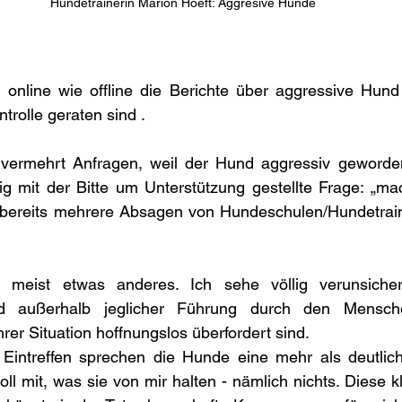
Hundetrainerin Marion Hoeft: Aggresive Hunde
 online wie offline die Berichte über aggressive Hund
trolle geraten sind . 
ermehrt Anfragen, weil der Hund aggressiv geworden
fig mit der Bitte um Unterstützung gestellte Frage: „ma
n bereits mehrere Absagen von Hundeschulen/Hundetra
 meist etwas anderes. Ich sehe völlig verunsicher
und außerhalb jeglicher Führung durch den Mensche
rer Situation hoffnungslos überfordert sind. 
Eintreffen sprechen die Hunde eine mehr als deutlich
oll mit, was sie von mir halten - nämlich nichts. Diese 