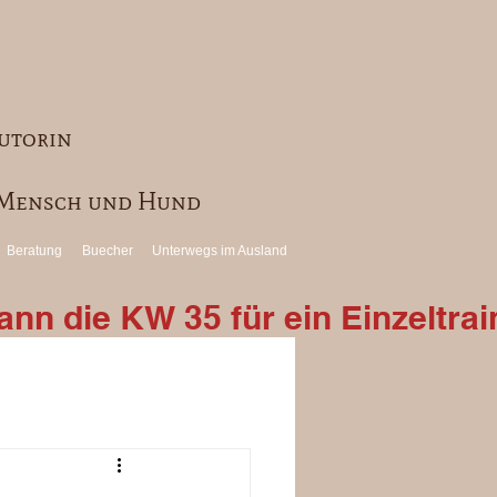
utorin
r Mensch und Hund
Beratung
Buecher
Unterwegs im Ausland
nn die KW 35 für ein Einzeltrai