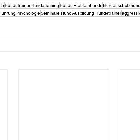
le
Hundetrainer
Hundetraining
Hunde
Problemhunde
Herdenschutzhun
Führung
Psychologie
Seminare Hund
Ausbildung Hundetrainer
aggressi