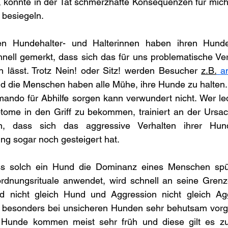
, könnte in der Tat schmerzhafte Konsequenzen für mich
besiegeln. 
enen Hundehalter- und Halterinnen haben ihren Hun
nell gemerkt, dass sich das für uns problematische Verh
n lässt. Trotz Nein! oder Sitz! werden Besucher 
z.B.
a
d die Menschen haben alle Mühe, ihre Hunde zu halten.
ndo für Abhilfe sorgen kann verwundert nicht. Wer ledi
tome in den Griff zu bekommen, trainiert an der Ursach
ten, dass sich das aggressive Verhalten ihrer Hun
ng sogar noch gesteigert hat. 
ss solch ein Hund die Dominanz eines Menschen spü
rdnungsrituale anwendet, wird schnell an seine Gren
 nicht gleich Hund und Aggression nicht gleich Aggr
 besonders bei unsicheren Hunden sehr behutsam vorg
Hunde kommen meist sehr früh und diese gilt es zu