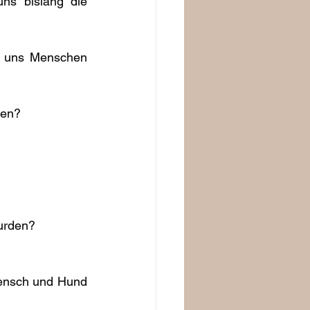
ns bislang die 
t uns Menschen 
men?
urden?
ensch und Hund 