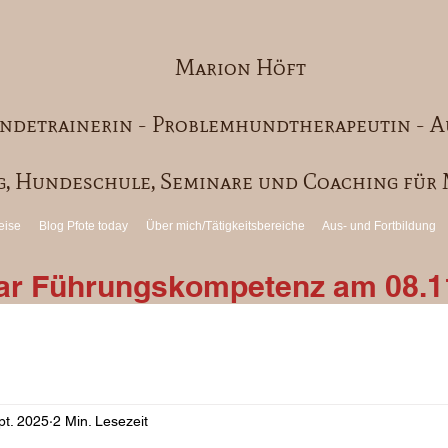
Marion Höft
ndetrainerin - Problemhundtherapeutin - A
, Hundeschule, Seminare und Coaching fü
eise
Blog Pfote today
Über mich/Tätigkeitsbereiche
Aus- und Fortbildung
nar Führungskompetenz am 08.1
pt. 2025
2 Min. Lesezeit