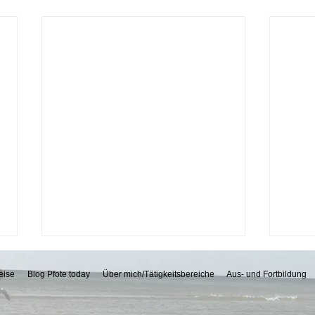
eise
Blog Pfote today
Über mich/Tätigkeitsbereiche
Aus- und Fortbildung