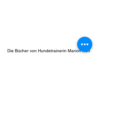
Die Bücher von Hundetrainerin Marion Höft
Familienhunde
Hundetrainer
Hundetraining
Hunde
Problemhunde
Tierschutzhunde
Herdenschutzhunde
Hundeführung
Welpen
Welpenschule
Angsthund
Problemhund
Tierschutz
Bücher Hundebuch Hunde Hundetrainer Hundeschule Hundetraining
Hundebücher
SeminareHund
Wesenstest