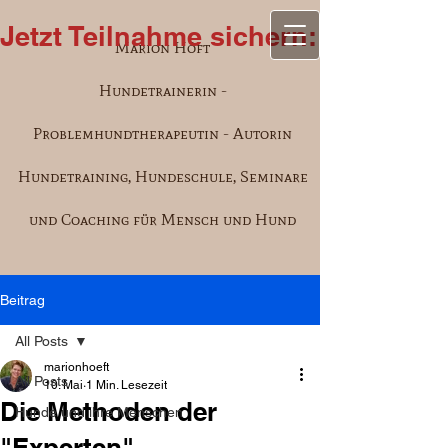
Jetzt Teilnahme sichern: Semina
Marion Höft
Hundetrainerin -
Problemhundtherapeutin - Autorin
Hundetraining, Hundeschule, Seminare
und Coaching für Mensch und Hund
Beitrag
All Posts
marionhoeft
All Posts
10. Mai
1 Min. Lesezeit
Die Methoden der
Hunde und ihre Menschen
"Experten"