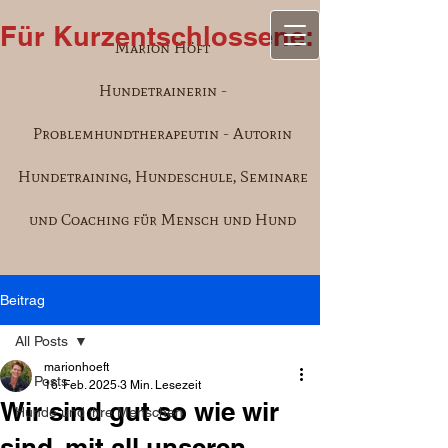
Für Kurzentschlossene: Aufgrund e
Marion Höft
Hundetrainerin -
Problemhundtherapeutin - Autorin
Hundetraining, Hundeschule, Seminare
und Coaching für Mensch und Hund
Beitrag
All Posts
marionhoeft
All Posts
16. Feb. 2025
3 Min. Lesezeit
Wir sind gut so wie wir
Hunde und ihre Menschen
sind, mit all unseren