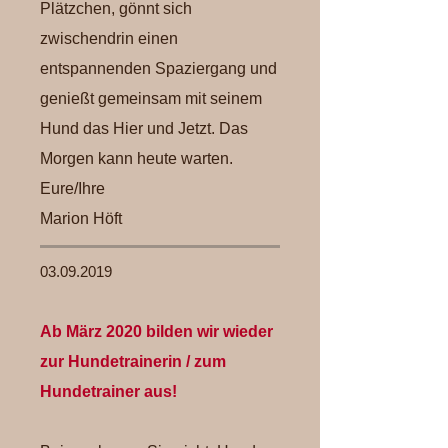
Plätzchen, gönnt sich
zwischendrin einen
entspannenden Spaziergang und
genießt gemeinsam mit seinem
Hund das Hier und Jetzt. Das
Morgen kann heute warten.
Eure/Ihre
Marion Höft
03.09.2019
Ab März 2020 bilden wir wieder
zur Hundetrainerin / zum
Hundetrainer aus!