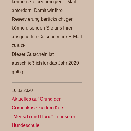
können Sie bequem per E-Mail
anfordern. Damit wir Ihre
Reservierung berücksichtigen
können, senden Sie uns Ihren
ausgefüllten Gutschein per E-Mail
zurück.
Dieser Gutschein ist
ausschließlich für das Jahr 2020
gültig..
16.03.2020
Aktuelles auf Grund der
Coronakrise zu dem Kurs
"Mensch und Hund" in unserer
Hundeschule: