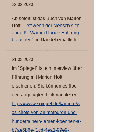
22.02.2020
Ab sofort ist das Buch von Marion
Höft
"Erst wenn der Mensch sich
ändert! - Warum Hunde Führung
brauchen"
im Handel erhältlich.
21.02.2020
Im "Spiegel" ist ein Interview über
Führung mit Marion Höft
erschienen. Sie können es über
den angefügten Link nachlesen.
https://www.spiegel.de/karriere/w
as-chefs-von-animateuren-und-
hundetrainern-lernen-koennen-a-
b7ae6b6e-f1cd-4ea1-99e9-