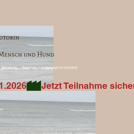
utorin
r Mensch und Hund
Beratung
Buecher
Unterwegs im Ausland
1.2026