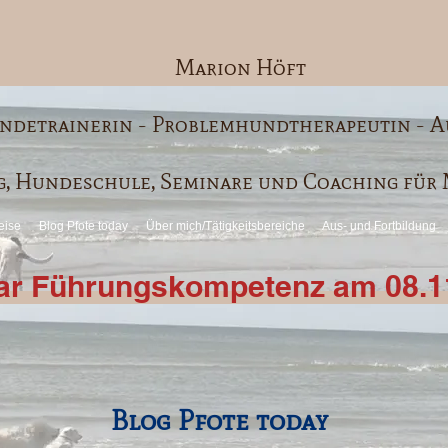
Marion Höft
ndetrainerin - Problemhundtherapeutin - A
, Hundeschule, Seminare und Coaching fü
eise
Blog Pfote today
Über mich/Tätigkeitsbereiche
Aus- und Fortbildung
nar Führungskompetenz am 08.1
Blog Pfote today