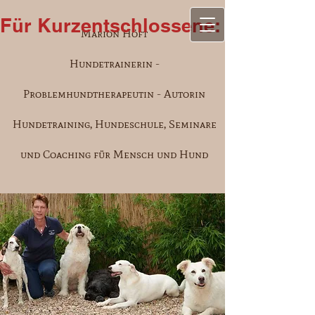
Für Kurzentschlossene: Aufgrund e
Marion Höft
Hundetrainerin -
Problemhundtherapeutin - Autorin
Hundetraining, Hundeschule, Seminare
und Coaching für Mensch und Hund