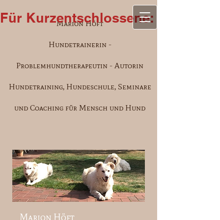
Für Kurzentschlossene: Aufgrund e
Marion Höft
Hundetrainerin -
Problemhundtherapeutin - Autorin
Hundetraining, Hundeschule, Seminare
und Coaching für Mensch und Hund
Marion Höft