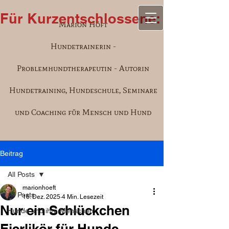
Für Kurzentschlossene: Aufgrund e
Marion Höft
Hundetrainerin -
Problemhundtherapeutin - Autorin
Hundetraining, Hundeschule, Seminare
und Coaching für Mensch und Hund
Beitrag
All Posts
marionhoeft
All Posts
16. Dez. 2025
4 Min. Lesezeit
Nur ein Schlückchen
Hunde und ihre Menschen
Eierlikör für Hunde