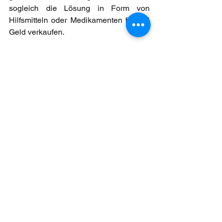
sogleich die Lösung in Form von 
Hilfsmitteln oder Medikamenten für viel 
Geld verkaufen.
Mein Tipp: Bleiben Sie bitte ruhig und 
entspannt, denn Sie können die 
Situation nicht ändern sondern nur 
verschlimmern. Wenn wirklich nötig, hilft 
vielleicht so manchen Menschen ein 
Schlückchen Eierlikör, um nicht in eine 
Panik zu verfallen, die sich am Ende im 
Nachhinein auch als völlig unbegründet 
herausstellen kann. Vielleicht reicht es 
bereits, wenn man seinen Hund an die 
Leine nimmt, sich mit ihm an einen 
ruhigeren Ort begibt und ihm schützend 
seinen Arm umlegt.